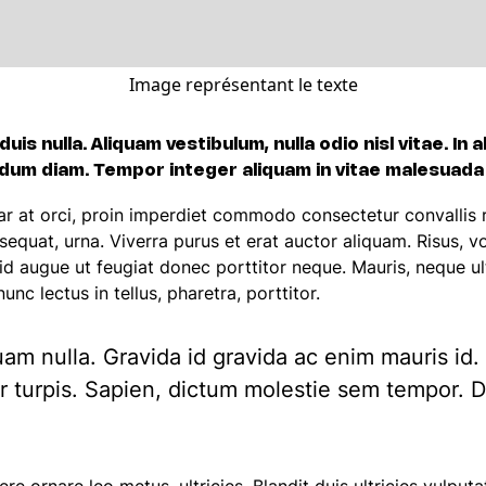
Image représentant le texte
uis nulla. Aliquam vestibulum, nulla odio nisl vitae. I
dum diam. Tempor integer aliquam in vitae malesuada f
lvinar at orci, proin imperdiet commodo consectetur convall
sequat, urna. Viverra purus et erat auctor aliquam. Risus, 
u id augue ut feugiat donec porttitor neque. Mauris, neque u
nc lectus in tellus, pharetra, porttitor.
quam nulla. Gravida id gravida ac enim mauris id
turpis. Sapien, dictum molestie sem tempor. Dia