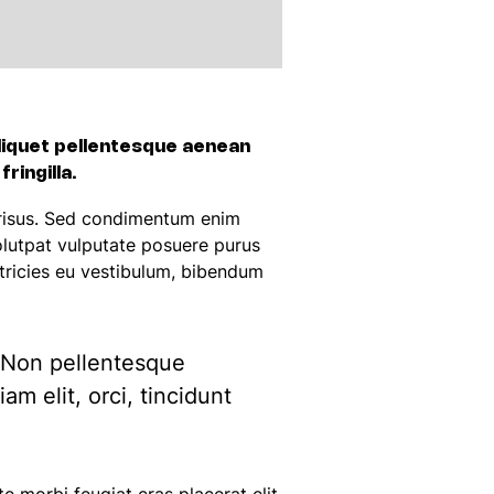
n aliquet pellentesque aenean
ringilla.
is risus. Sed condimentum enim
volutpat vulputate posuere purus
ltricies eu vestibulum, bibendum
. Non pellentesque
m elit, orci, tincidunt