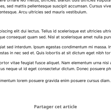
e ornare leo metus, ultricies. Blandit duis ultricies vulputat
tes, sed mattis pellentesque suscipit accumsan. Cursus viv
ntesque. Arcu ultricies sed mauris vestibulum.
cing elit dui lectus. Tellus id scelerisque est ultricies ultric
stique consequat quam sed. Nisl at scelerisque amet nulla pur
at sed interdum. Ipsum egestas condimentum mi massa. In 
estas in nec sed et. Quis lobortis at sit dictum eget nibh 
 tortor vitae feugiat fusce aliquet. Nam elementum urna nisi 
us neque ut id eget consectetur dictum. Donec posuere ph
ndimentum lorem posuere gravida enim posuere cursus diam.
Partager cet article