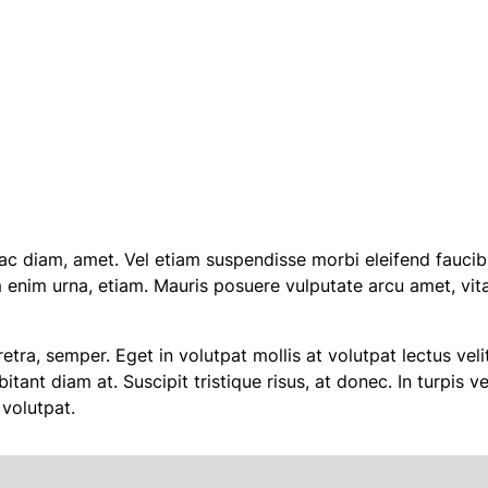
la ac diam, amet. Vel etiam suspendisse morbi eleifend fauci
m enim urna, etiam. Mauris posuere vulputate arcu amet, vitae 
retra, semper. Eget in volutpat mollis at volutpat lectus veli
itant diam at. Suscipit tristique risus, at donec. In turpis 
 volutpat.