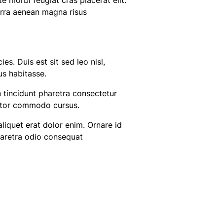
e morbi feugiat cras placerat elit.
erra aenean magna risus
ies. Duis est sit sed leo nisl,
us habitasse.
tincidunt pharetra consectetur
tortor commodo cursus.
aliquet erat dolor enim. Ornare id
aretra odio consequat